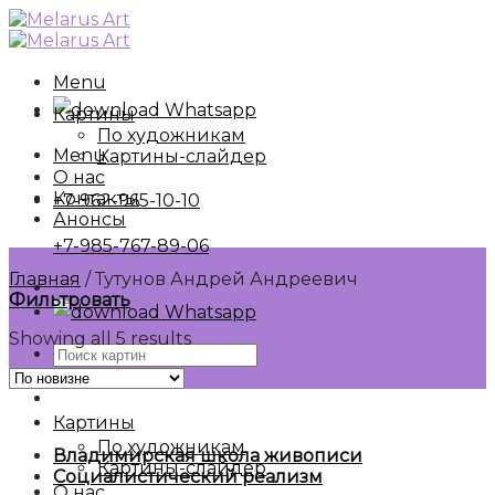
Skip
to
content
Menu
Whatsapp
Картины
По художникам
Menu
Картины-слайдер
О нас
Контакты
+7-962-965-10-10
Анонсы
+7-985-767-89-06
Главная
/
Тутунов Андрей Андреевич
Фильтровать
Whatsapp
Showing all 5 results
Искать:
Картины
По художникам
Владимирская школа живописи
Картины-слайдер
Социалистический реализм
О нас