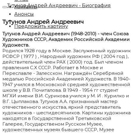
Тутунов Андрей Андреевич - Биография
Контакты
Анонсы
Тутунов Андрей Андреевич
Предложить картину
Тутунов Андрей Андреевич (1948-2010) - член Союза
Художников СССР, Академик Российской Академии
Художеств.
Родился 1928 году в Москве. Заслуженный художник
РСФСР ( 1977 ) , Народный художник РФ ( 2004 год ),
действительный член РАХ ( 2000) год. Был членом
правления С.Х СССР. Работает в Москве и
Переславле - Залесском. Награждён Серебряной
медалью Российской Академией Художеств. В 1940-
1947 учился в Московской средней художественной
школе у В.В. Почиталова. В 1949 - 1954 гг студент
МГХИ имени В.И. Сурикова учился у М. И . Курилко и
В.Г. Цыплакова. Тутунов А.А. признанный мастер
отечественного искусства, яркий представитель
художников - шестидесятников. Картины художника
находятся в Государственной Третьяковской
Галерее, Государственом Русском Музее,
художественных музеях бывшего СССР, Музее