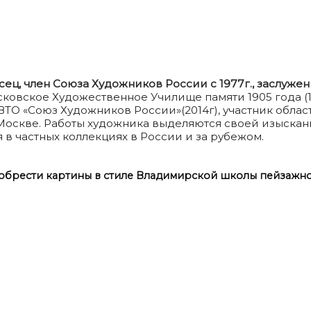
ец, член Союза Художников России с 1977г., заслуже
осковское Художественное Училище памяти 1905 года (
 ВТО «Союз Художников России»(2014г), участник облас
Москве. Работы художника выделяются своей изыскан
 в частных коллекциях в России и за рубежом.
иобрести картины в стиле Владимирской школы пейзажно