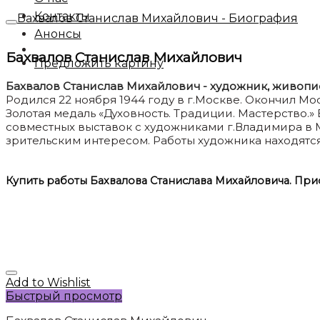
Контакты
Бахвалов Станислав Михайлович - Биография
Анонсы
Бахвалов Станислав Михайлович
Предложить картину
Бахвалов Станислав Михайлович - художник, живопис
Родился 22 ноября 1944 году в г.Москве. Окончил М
Золотая медаль «Духовность. Традиции. Мастерство.»
совместных выставок с художниками г.Владимира в 
зрительским интересом. Работы художника находятся
Купить работы Бахвалова Станислава Михайловича. Пр
Add to Wishlist
Быстрый просмотр