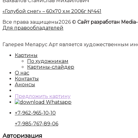
Бахвалов Станислав Михайлович
«Голубой снег» – 60х70 х.м 2006г №441
Все права защищены2026 ©
Сайт разработан Media-
Для правообладателей
Галерея Меларус Арт является художественным 
Картины
По художникам
Картины-слайдер
О нас
Контакты
Анонсы
Предложить картину
Whatsapp
+7-962-965-10-10
+7-985-767-89-06
Авторизация