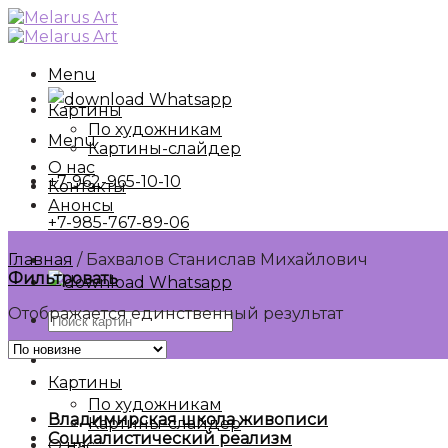
Skip
to
content
Menu
Whatsapp
Картины
По художникам
Menu
Картины-слайдер
О нас
+7-962-965-10-10
Контакты
Анонсы
+7-985-767-89-06
Главная
/
Бахвалов Станислав Михайлович
Фильтровать
Whatsapp
Отображается единственный результат
Искать:
Картины
По художникам
Владимирская школа живописи
Картины-слайдер
Социалистический реализм
О нас