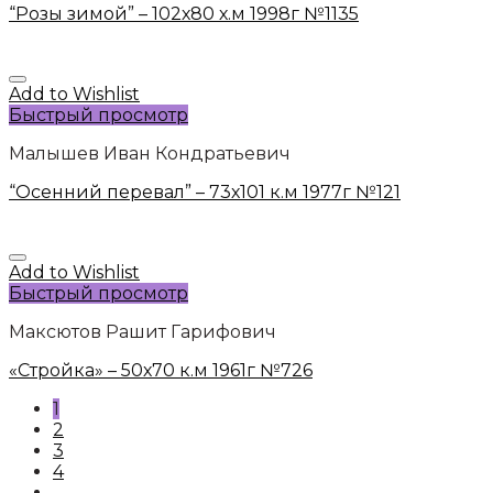
“Розы зимой” – 102х80 х.м 1998г №1135
Add to Wishlist
Быстрый просмотр
Малышев Иван Кондратьевич
“Осенний перевал” – 73х101 к.м 1977г №121
Add to Wishlist
Быстрый просмотр
Максютов Рашит Гарифович
«Стройка» – 50х70 к.м 1961г №726
1
2
3
4