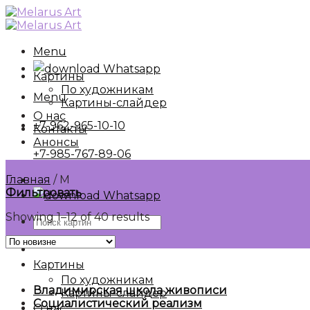
Skip
to
content
Menu
Whatsapp
Картины
По художникам
Menu
Картины-слайдер
О нас
+7-962-965-10-10
Контакты
Анонсы
+7-985-767-89-06
Главная
/
М
Фильтровать
Whatsapp
Showing 1–12 of 40 results
Искать:
Картины
По художникам
Владимирская школа живописи
Картины-слайдер
Социалистический реализм
О нас