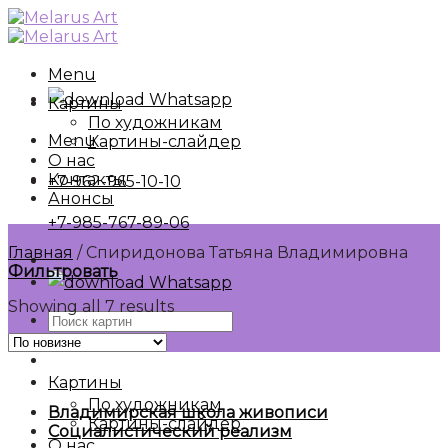
Skip
to
content
Menu
Whatsapp
Картины
По художникам
Menu
Картины-слайдер
О нас
Контакты
+7-962-965-10-10
Анонсы
+7-985-767-89-06
Главная
/
Спиридонова Татьяна Владимировна
Фильтровать
Whatsapp
Showing all 7 results
Искать:
Картины
По художникам
Владимирская школа живописи
Картины-слайдер
Социалистический реализм
О нас