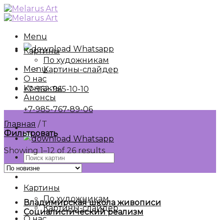
Skip
to
content
Menu
Whatsapp
Картины
По художникам
Menu
Картины-слайдер
О нас
Контакты
+7-962-965-10-10
Анонсы
+7-985-767-89-06
Главная
/
Т
Фильтровать
Whatsapp
Showing 1–12 of 26 results
Искать:
Картины
По художникам
Владимирская школа живописи
Картины-слайдер
Социалистический реализм
О нас