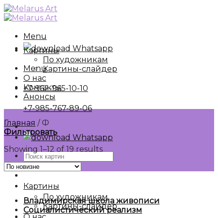
Skip
to
content
Menu
Whatsapp
Картины
По художникам
Menu
Картины-слайдер
О нас
Контакты
+7-962-965-10-10
Анонсы
+7-985-767-89-06
Главная
/
Ф
Фильтровать
Whatsapp
Showing 1–12 of 19 results
Искать:
Картины
По художникам
Владимирская школа живописи
Картины-слайдер
Социалистический реализм
О нас