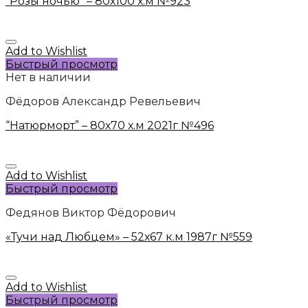
“Розы ночью” – 80х100 х.м №923
Add to Wishlist
Быстрый просмотр
Нет в наличии
Фёдоров Александр Ревельевич
“Натюрморт” – 80х70 х.м 2021г №496
Add to Wishlist
Быстрый просмотр
Федянов Виктор Фёдорович
«Тучи над Любцем» – 52х67 к.м 1987г №559
Add to Wishlist
Быстрый просмотр