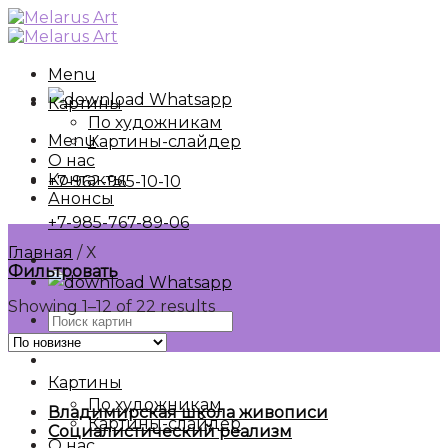
Skip
to
content
Menu
Whatsapp
Картины
По художникам
Menu
Картины-слайдер
О нас
Контакты
+7-962-965-10-10
Анонсы
+7-985-767-89-06
Главная
/
Х
Фильтровать
Whatsapp
Showing 1–12 of 22 results
Искать:
Картины
По художникам
Владимирская школа живописи
Картины-слайдер
Социалистический реализм
О нас