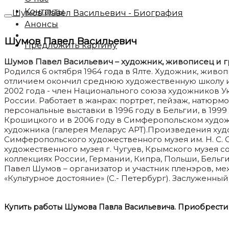
Контакты
Шумов Павел Васильевич - Биография
Анонсы
Шумов Павел Васильевич
Предложить картину
Шумов Павел Васильевич – художник, живописец и г
Родился 6 октября 1964 года в Ялте. Художник, живоп
отличием окончил среднюю художественную школу и
2002 года - член Национального союза художников У
России. Работает в жанрах: портрет, пейзаж, натюр
персональные выставки в 1996 году в Бельгии, в 1999 
Крошицкого и в 2006 году в Симферопольском художес
художника (галерея Меларус АРТ).Произведения худо
Симферопольского художественного музея им. Н. С. С
художественного музея г. Чугуев, Крымского музея 
коллекциях России, Германии, Кипра, Польши, Бельг
Павел Шумов – организатор и участник пленэров, 
«Культурное достояние» (С.- Петербург). Заслуженны
Купить работы Шумова Павла Васильевича. Приобрести