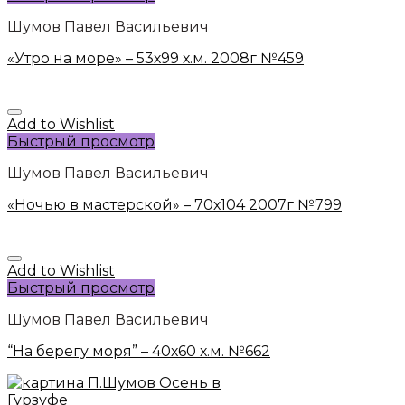
Шумов Павел Васильевич
«Утро на море» – 53х99 х.м. 2008г №459
Add to Wishlist
Быстрый просмотр
Шумов Павел Васильевич
«Ночью в мастерской» – 70х104 2007г №799
Add to Wishlist
Быстрый просмотр
Шумов Павел Васильевич
“На берегу моря” – 40х60 х.м. №662