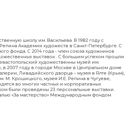
твенную школу им. Васильева. В 1982 году с
епина Академии художеств в Санкт-Петербурге. С
ого фонда. С 2014 года - член союза художников
удожественных выставок . С большим успехом прошли
г. Севастопольский художественны музей им.
), в 2007 году в городе Москве в Центральном доме
лерии, Ливадийского дворца – музея в Ялте (Крым),
 М. Крошицкого, музея И.Е. Репина в Чугуеве,
одятся во многих частных и корпоративных
ником были проведены 23 персональные выставки.
далью «За мастерство» Международным фондом