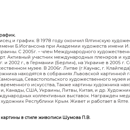
рафик.
исец и график. В 1978 году окончил Ялтинскую художес
мени Б.Иогансона при Академии художеств имени И.Р
краины. С 2005г. – член Международного художественн
морт. Активный участник международных пленэров и х
г. и 2002 г., в Германии (Берлин), на Украине в 2005 
твенном музее. В 2006г. Литве (г.Каунас, г. Клайпеда
жника находятся в собраниях Львовской картинной га
амонища, Севастопольского художественного музея им.
современного искусства, Также картины художника нах
ии, Канады, США, Украины, Литвы, Китая, и др. Худож
международных коллективных выставок. Награжден ме
й художник Республики Крым. Живет и работает в Ялте.
 картины в стиле живописи Шумова П.В.