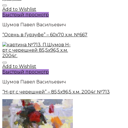
Add to Wishlist
Быстрый просмотр
Шумов Павел Васильевич
“Осень в Гурзуфе” – 60х70 х.м. №667
Add to Wishlist
Быстрый просмотр
Шумов Павел Васильевич
“Н-рт с черешней” – 85,5х96,5 х.м. 2004г №713