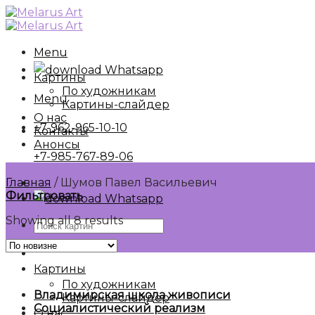
Skip
to
content
Menu
Whatsapp
Картины
По художникам
Menu
Картины-слайдер
О нас
+7-962-965-10-10
Контакты
Анонсы
+7-985-767-89-06
Главная
/
Шумов Павел Васильевич
Фильтровать
Whatsapp
Showing all 8 results
Искать:
Картины
По художникам
Владимирская школа живописи
Картины-слайдер
Социалистический реализм
О нас