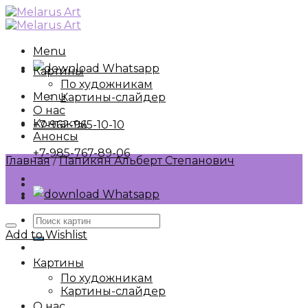
Skip
to
content
Menu
Whatsapp
Картины
По художникам
Menu
Картины-слайдер
О нас
Контакты
+7-962-965-10-10
Анонсы
+7-985-767-89-06
Главная
/
Папикян Альберт Степанович
Whatsapp
Искать:
Add to Wishlist
Картины
По художникам
Картины-слайдер
О нас