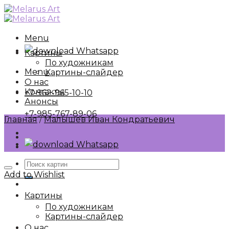
Skip
to
content
Menu
Whatsapp
Картины
По художникам
Menu
Картины-слайдер
О нас
Контакты
+7-962-965-10-10
Анонсы
+7-985-767-89-06
Главная
/
Малышев Иван Кондратьевич
Whatsapp
Искать:
Add to Wishlist
Картины
По художникам
Картины-слайдер
О нас