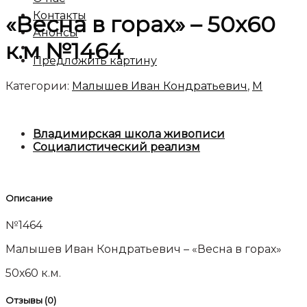
Контакты
«Весна в горах» – 50х60
Анонсы
к.м №1464
Предложить картину
Категории:
Малышев Иван Кондратьевич
,
М
Владимирская школа живописи
Социалистический реализм
Описание
№1464
Малышев Иван Кондратьевич – «Весна в горах»
50х60 к.м.
Отзывы (0)