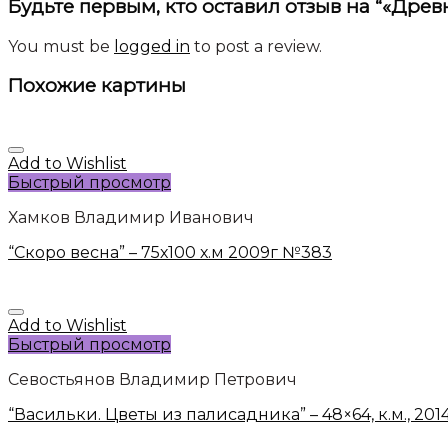
Будьте первым, кто оставил отзыв на “«Древн
You must be
logged in
to post a review.
Похожие картины
Add to Wishlist
Быстрый просмотр
Хамков Владимир Иванович
“Скоро весна” – 75х100 х.м 2009г №383
Add to Wishlist
Быстрый просмотр
Севостьянов Владимир Петрович
“Васильки. Цветы из палисадника” – 48×64, к.м., 201