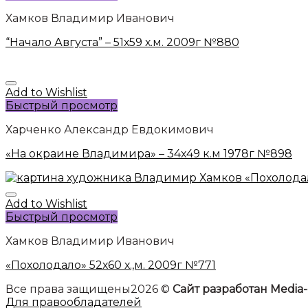
Хамков Владимир Иванович
“Начало Августа” – 51х59 х.м. 2009г №880
Add to Wishlist
Быстрый просмотр
Харченко Александр Евдокимович
«На окраине Владимира» – 34х49 к.м 1978г №898
Add to Wishlist
Быстрый просмотр
Хамков Владимир Иванович
«Похолодало» 52х60 х.,м. 2009г №771
Все права защищены2026 ©
Сайт разработан Media-
Для правообладателей