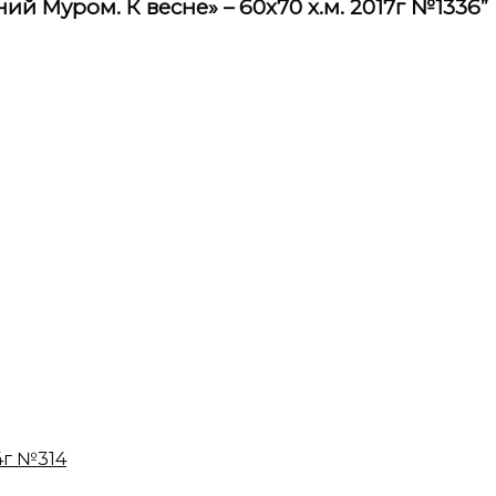
ий Муром. К весне» – 60х70 х.м. 2017г №1336”
4г №314