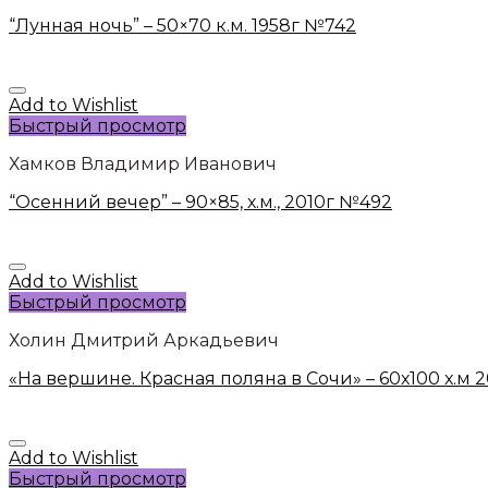
“Лунная ночь” – 50×70 к.м. 1958г №742
Add to Wishlist
Быстрый просмотр
Хамков Владимир Иванович
“Осенний вечер” – 90×85, х.м., 2010г №492
Add to Wishlist
Быстрый просмотр
Холин Дмитрий Аркадьевич
«На вершине. Красная поляна в Сочи» – 60х100 х.м
Add to Wishlist
Быстрый просмотр