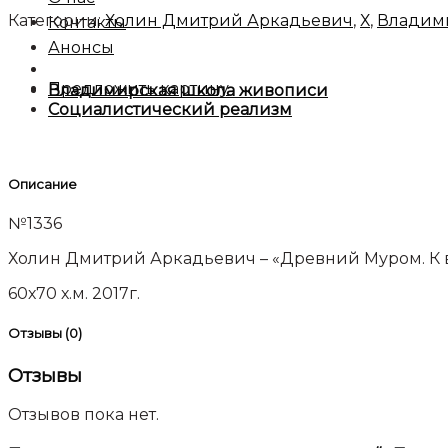
Категории:
Холин Дмитрий Аркадьевич
,
Х
,
Владим
Контакты
Анонсы
Предложить картину
Владимирская школа живописи
Социалистический реализм
Описание
№1336
Холин Дмитрий Аркадьевич – «Древний Муром. К 
60х70 х.м. 2017г.
Отзывы (0)
Отзывы
Отзывов пока нет.