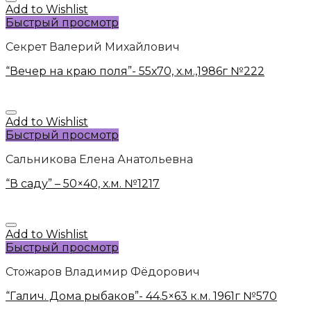
Add to Wishlist
Быстрый просмотр
Секрет Валерий Михайлович
“Вечер на краю поля”- 55х70, х.м.,1986г №222
Add to Wishlist
Быстрый просмотр
Сальникова Елена Анатольевна
“В саду” – 50×40, х.м. №1217
Add to Wishlist
Быстрый просмотр
Стожаров Владимир Фёдорович
“Галич. Дома рыбаков”- 44.5×63 к.м. 1961г №570