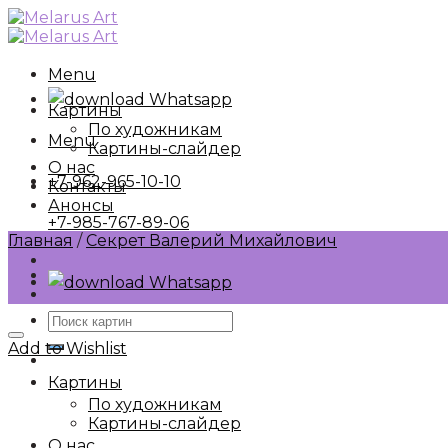
Skip
to
content
Menu
Whatsapp
Картины
По художникам
Menu
Картины-слайдер
О нас
+7-962-965-10-10
Контакты
Анонсы
+7-985-767-89-06
Главная
/
Секрет Валерий Михайлович
Whatsapp
Искать:
Add to Wishlist
Картины
По художникам
Картины-слайдер
О нас