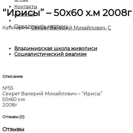
Контакты
“Ирисы” – 50х60 х.м 2008
Анонсы
Предложить картину
Категории:
Секрет Валерий Михайлович
,
C
Владимирская школа живописи
Социалистический реализм
Описание
№55
Секрет Валерий Михайлович – “Ирисы”
50х60 х.м.
2008г
Отзывы (0)
Отзывы