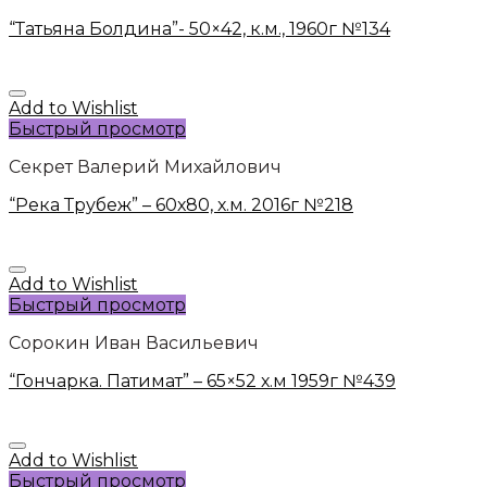
“Татьяна Болдина”- 50×42, к.м., 1960г №134
Add to Wishlist
Быстрый просмотр
Секрет Валерий Михайлович
“Река Трубеж” – 60х80, х.м. 2016г №218
Add to Wishlist
Быстрый просмотр
Сорокин Иван Васильевич
“Гончарка. Патимат” – 65×52 х.м 1959г №439
Add to Wishlist
Быстрый просмотр