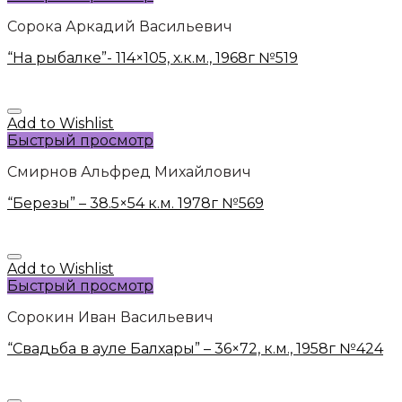
Сорока Аркадий Васильевич
“На рыбалке”- 114×105, х.к.м., 1968г №519
Add to Wishlist
Быстрый просмотр
Смирнов Альфред Михайлович
“Березы” – 38.5×54 к.м. 1978г №569
Add to Wishlist
Быстрый просмотр
Сорокин Иван Васильевич
“Свадьба в ауле Балхары” – 36×72, к.м., 1958г №424