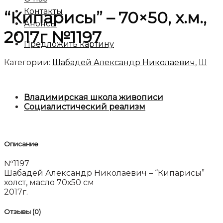
Контакты
“Кипарисы” – 70×50, х.м.,
Анонсы
2017г №1197
Предложить картину
Категории:
Шабадей Александр Николаевич
,
Ш
Владимирская школа живописи
Социалистический реализм
Описание
№1197
Шабадей Александр Николаевич – “Кипарисы”
холст, масло 70х50 см
2017г.
Отзывы (0)