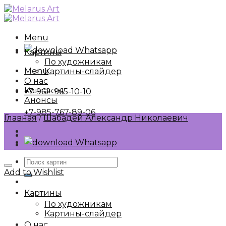
Skip
to
content
Menu
Whatsapp
Картины
По художникам
Menu
Картины-слайдер
О нас
Контакты
+7-962-965-10-10
Анонсы
+7-985-767-89-06
Главная
/
Шабадей Александр Николаевич
Whatsapp
Искать:
Add to Wishlist
Картины
По художникам
Картины-слайдер
О нас