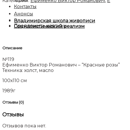
Категории:
Ефименко Виктор Романович
,
Е
Контакты
Анонсы
Владимирская школа живописи
Предложить картину
Социалистический реализм
Описание
№119
Ефименко Виктор Романович – “Красные розы”
Техника: холст, масло
100х110 см
1989г
Отзывы (0)
Отзывы
Отзывов пока нет.