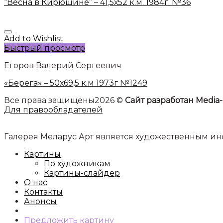
“Весна в Кирюшине” – 41,5х52 к.м. 1984г. №36
Add to Wishlist
Быстрый просмотр
Егоров Валерий Сергеевич
«Берега» – 50х69,5 к.м 1973г №1249
Все права защищены2026 ©
Сайт разработан Media-
Для правообладателей
Галерея Меларус Арт является художественным 
Картины
По художникам
Картины-слайдер
О нас
Контакты
Анонсы
Предложить картину