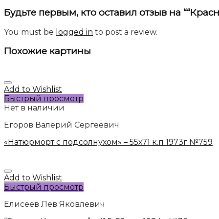
Будьте первым, кто оставил отзыв на ““Красные
You must be
logged in
to post a review.
Похожие картины
Add to Wishlist
Быстрый просмотр
Нет в наличии
Егоров Валерий Сергеевич
«Натюрморт с подсолнухом» – 55х71 к.п 1973г №759
Add to Wishlist
Быстрый просмотр
Елисеев Лев Яковлевич