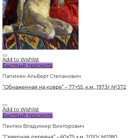
Add to Wishlist
Быстрый просмотр
Папикян Альберт Степанович
“Обнаженная на ковре” – 77×55, к.м., 1973г №372
Add to Wishlist
Быстрый просмотр
Пентюх Владимир Викторович
“Северная деревня” – 60х75 х.м. 2010г №1180