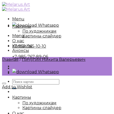
Skip
to
content
Menu
Whatsapp
Картины
По художникам
Menu
Картины-слайдер
О нас
Контакты
+7-962-965-10-10
Анонсы
+7-985-767-89-06
Главная
/
Пичугин Никита Валерьевич
Whatsapp
Искать:
Add to Wishlist
Картины
По художникам
Картины-слайдер
О нас