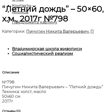
Контакты
“Летний дождь” – 50×60,
Анонсы
х.м., 2017г №798
Предложить картину
Категории:
Пичугин Никита Валерьевич
,
П
Владимирская школа живописи
Социалистический реализм
Описание
№798
Пичугин Никита Валерьевич – “Летний дождь”
Техника: холст, масло
50х60 см
2017г
Отзывы (0)