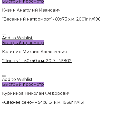
Быстрый просмотр
Кувин Анатолий Иванович
“Весенний натюрморт”- 60х73 х.м. 2001г №196
Add to Wishlist
Быстрый просмотр
Калинин Михаил Алексеевич
“Пионы” – 50х40 х.м. 2017г №802
Add to Wishlist
Быстрый просмотр
Курников Николай Фёдорович
«Свежее сено» – 54х61,5 к.м. 1966г №151