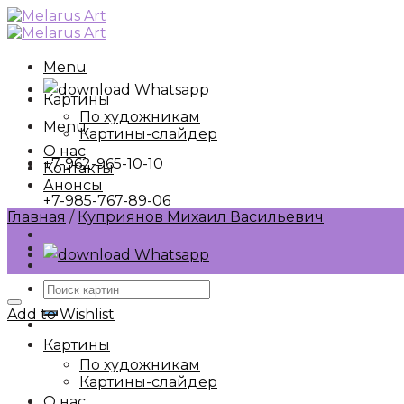
Skip
to
content
Menu
Whatsapp
Картины
По художникам
Menu
Картины-слайдер
О нас
+7-962-965-10-10
Контакты
Анонсы
+7-985-767-89-06
Главная
/
Куприянов Михаил Васильевич
Whatsapp
Искать:
Add to Wishlist
Картины
По художникам
Картины-слайдер
О нас