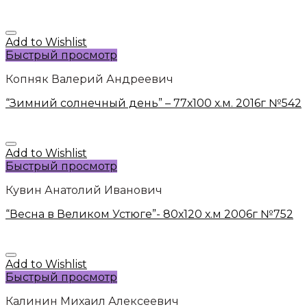
Add to Wishlist
Быстрый просмотр
Копняк Валерий Андреевич
“Зимний солнечный день” – 77х100 х.м. 2016г №542
Add to Wishlist
Быстрый просмотр
Кувин Анатолий Иванович
“Весна в Великом Устюге”- 80х120 х.м 2006г №752
Add to Wishlist
Быстрый просмотр
Калинин Михаил Алексеевич