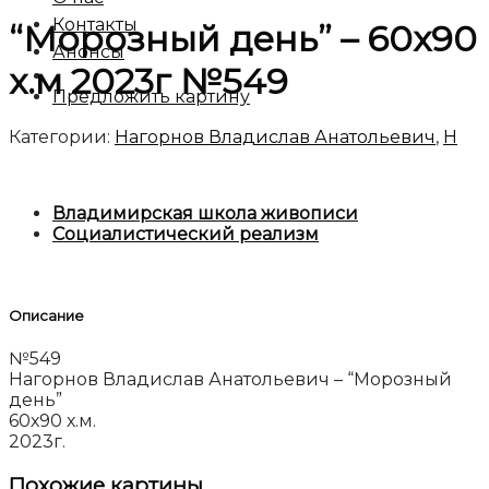
Контакты
“Морозный день” – 60х90
Анонсы
х.м 2023г №549
Предложить картину
Категории:
Нагорнов Владислав Анатольевич
,
Н
Владимирская школа живописи
Социалистический реализм
Описание
№549
Нагорнов Владислав Анатольевич – “Морозный
день”
60х90 х.м.
2023г.
Похожие картины