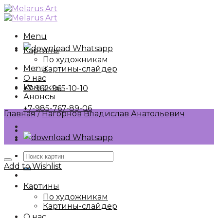
Skip
to
content
Menu
Whatsapp
Картины
По художникам
Menu
Картины-слайдер
О нас
Контакты
+7-962-965-10-10
Анонсы
+7-985-767-89-06
Главная
/
Нагорнов Владислав Анатольевич
Whatsapp
Искать:
Add to Wishlist
Картины
По художникам
Картины-слайдер
О нас