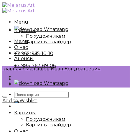
Skip
to
content
Menu
Whatsapp
Картины
По художникам
Menu
Картины-слайдер
О нас
Контакты
+7-962-965-10-10
Анонсы
+7-985-767-89-06
Главная
/
Малышев Иван Кондратьевич
Whatsapp
Искать:
Add to Wishlist
Картины
По художникам
Картины-слайдер
О нас