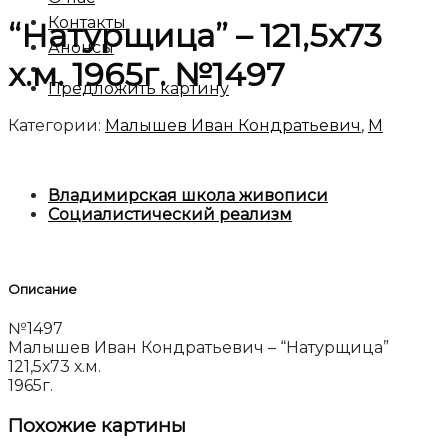
Контакты
“Натурщица” – 121,5х73
Анонсы
х.м. 1965г. №1497
Предложить картину
Категории:
Малышев Иван Кондратьевич
,
М
Владимирская школа живописи
Социалистический реализм
Описание
№1497
Малышев Иван Кондратьевич – “Натурщица”
121,5х73 х.м.
1965г.
Похожие картины