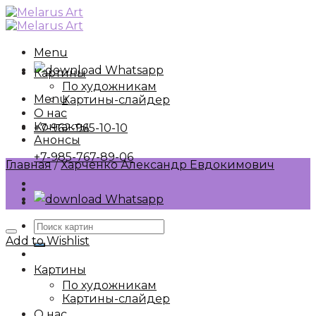
Skip
to
content
Menu
Whatsapp
Картины
По художникам
Menu
Картины-слайдер
О нас
Контакты
+7-962-965-10-10
Анонсы
+7-985-767-89-06
Главная
/
Харченко Александр Евдокимович
Whatsapp
Искать:
Add to Wishlist
Картины
По художникам
Картины-слайдер
О нас