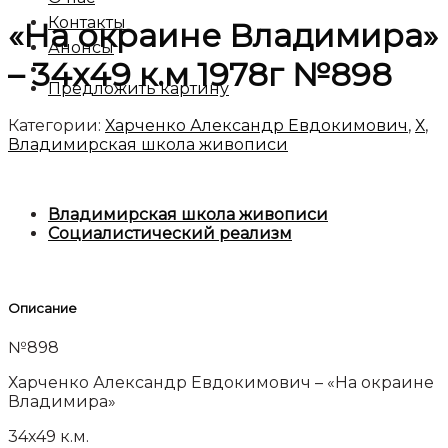
Контакты
«На окраине Владимира»
Анонсы
– 34х49 к.м 1978г №898
Предложить картину
Категории:
Харченко Александр Евдокимович
,
Х
,
Владимирская школа живописи
Владимирская школа живописи
Социалистический реализм
Описание
№898
Харченко Александр Евдокимович – «На окраине
Владимира»
34х49 к.м.