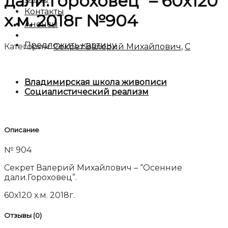
дали.Гороховец” – 60х120
Контакты
х.м. 2018г №904
Анонсы
Предложить картину
Категории:
Секрет Валерий Михайлович
,
C
Владимирская школа живописи
Социалистический реализм
Описание
№ 904
Секрет Валерий Михайлович – “Осенние
дали.Гороховец”.
60х120 х.м. 2018г.
Отзывы (0)