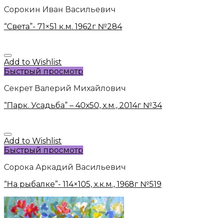
Сорокин Иван Васильевич
“Света”- 71×51 к.м. 1962г №284
Add to Wishlist
Быстрый просмотр
Секрет Валерий Михайлович
“Парк. Усадьба” – 40х50, х.м., 2014г №34
Add to Wishlist
Быстрый просмотр
Сорока Аркадий Васильевич
“На рыбалке”- 114×105, х.к.м., 1968г №519