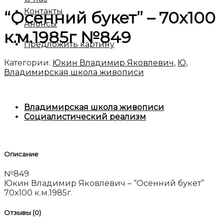
Контакты
“Осенний букет” – 70х100
Анонсы
к.м.1985г №849
Предложить картину
Категории:
Юкин Владимир Яковлевич
,
Ю
,
Владимирская школа живописи
Владимирская школа живописи
Социалистический реализм
Описание
№849
Юкин Владимир Яковлевич – “Осенний букет”
70х100 к.м.1985г.
Отзывы (0)