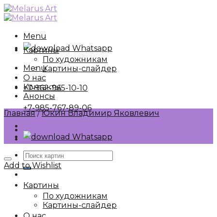
Skip
to
content
Menu
Whatsapp
Картины
По художникам
Menu
Картины-слайдер
О нас
Контакты
+7-962-965-10-10
Анонсы
+7-985-767-89-06
Главная
/
Юкин Владимир Яковлевич
Whatsapp
Искать:
Add to Wishlist
Картины
По художникам
Картины-слайдер
О нас