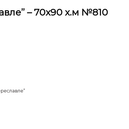
вле” – 70х90 х.м №810
ереславле”