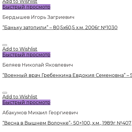
Add to Wishlist
Быстрый просмотр
Бердышев Игорь Загриевич
“Баньку затопили” – 80,5х60,5 х.м. 2006г №1030
Add to Wishlist
Быстрый просмотр
Беляев Николай Яковлевич
“Военный врач Гребенкина Евдокия Семеновна” – 58х
Add to Wishlist
Быстрый просмотр
Абакумов Михаил Георгиевич
“Весна в Вышнем Волочке”- 50×100, х.м., 1989г №407