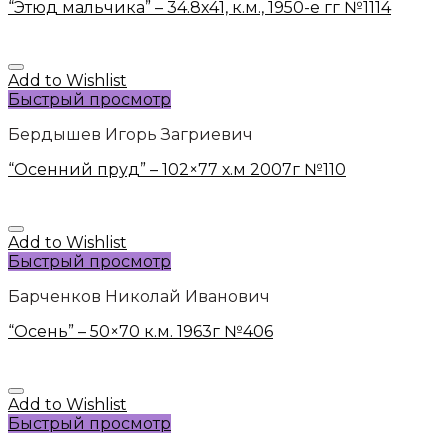
“Этюд мальчика” – 34.8х41, к.м., 1950-е гг №1114
Add to Wishlist
Быстрый просмотр
Бердышев Игорь Загриевич
“Осенний пруд” – 102×77 х.м 2007г №110
Add to Wishlist
Быстрый просмотр
Барченков Николай Иванович
“Осень” – 50×70 к.м. 1963г №406
Add to Wishlist
Быстрый просмотр