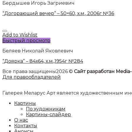
Бердышев Игорь Загриевич
“Догорающий вечер” – 50×60, х.м., 2006г №36
Add to Wishlist
Быстрый просмотр
Беляев Николай Яковлевич
“Доярка” – 84х64, х.м.,1954г №284
Все права защищены2026 ©
Сайт разработан Media-
Для правообладателей
Галерея Меларус Арт является художественным 
Картины
По художникам
Картины-слайдер
О нас
Контакты
Анонсы