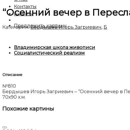
Контакты
“Осенний вечер в Пересла
Анонсы
Предложить картину
Категории:
Бердышев Игорь Загриевич
,
Б
Владимирская школа живописи
Социалистический реализм
Описание
№810
Бердышев Игорь Загриевич – “Осенний вечер в П
70х90 х.м.
Похожие картины