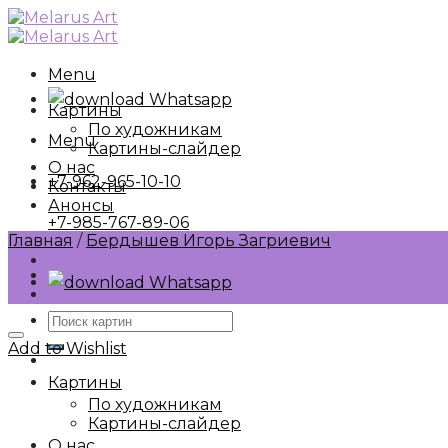
Skip
to
content
Menu
Whatsapp
Картины
По художникам
Menu
Картины-слайдер
О нас
+7-962-965-10-10
Контакты
Анонсы
+7-985-767-89-06
Главная
/
Бердышев Игорь Загриевич
Whatsapp
Искать:
Add to Wishlist
Картины
По художникам
Картины-слайдер
О нас