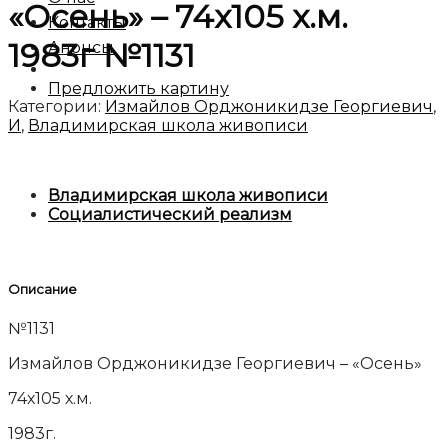
«Осень» – 74х105 х.м.
Контакты
1983г №1131
Анонсы
Предложить картину
Категории:
Измайлов Орджоникидзе Георгиевич
,
И
,
Владимирская школа живописи
Владимирская школа живописи
Социалистический реализм
Описание
№1131
Измайлов Орджоникидзе Георгиевич – «Осень»
74х105 х.м.
1983г.