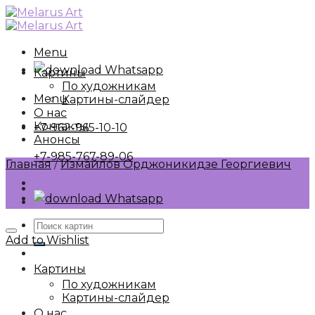
Skip
to
content
Menu
Whatsapp
Картины
По художникам
Menu
Картины-слайдер
О нас
Контакты
+7-962-965-10-10
Анонсы
+7-985-767-89-06
Главная
/
Измайлов Орджоникидзе Георгиевич
Whatsapp
Искать:
Add to Wishlist
Картины
По художникам
Картины-слайдер
О нас