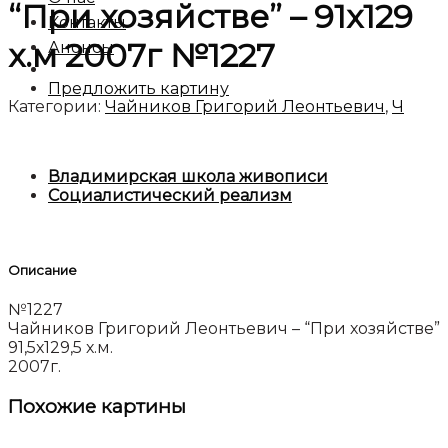
“При хозяйстве” – 91х129
Контакты
х.м 2007г №1227
Анонсы
Предложить картину
Категории:
Чайников Григорий Леонтьевич
,
Ч
Владимирская школа живописи
Социалистический реализм
Описание
№1227
Чайников Григорий Леонтьевич – “При хозяйстве”
91,5х129,5 х.м.
2007г.
Похожие картины