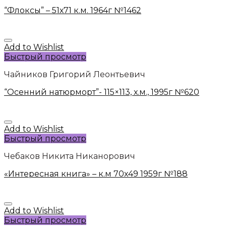
“Флоксы” – 51х71 к.м. 1964г №1462
Add to Wishlist
Быстрый просмотр
Чайников Григорий Леонтьевич
“Осенний натюрморт”- 115×113, х.м., 1995г №620
Add to Wishlist
Быстрый просмотр
Чебаков Никита Никанорович
«Интересная книга» – к.м 70х49 1959г №188
Add to Wishlist
Быстрый просмотр