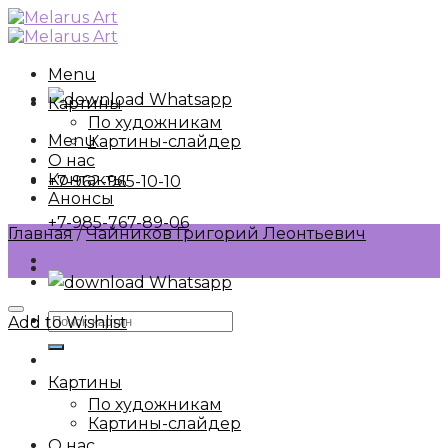
Skip
to
content
Menu
Whatsapp
Картины
По художникам
Menu
Картины-слайдер
О нас
Контакты
+7-962-965-10-10
Анонсы
+7-985-767-89-06
Главная
/
Чайников Григорий Леонтьевич
Whatsapp
Искать:
Add to Wishlist
Картины
По художникам
Картины-слайдер
О нас