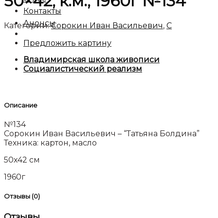
50×42, к.м., 1960г №134
Контакты
Анонсы
Категории:
Сорокин Иван Васильевич
,
C
Предложить картину
Владимирская школа живописи
Социалистический реализм
Описание
№134
Сорокин Иван Васильевич – “Татьяна Болдина”
Техника: картон, масло
50х42 см
1960г
Отзывы (0)
Отзывы