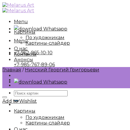
Skip
to
content
Menu
Whatsapp
Картины
По художникам
Menu
Картины-слайдер
О нас
+7-962-965-10-10
Контакты
Анонсы
+7-985-767-89-06
Главная
/
Нисский Георгий Григорьеви
Whatsapp
Искать:
Add to Wishlist
Картины
По художникам
Картины-слайдер
О нас