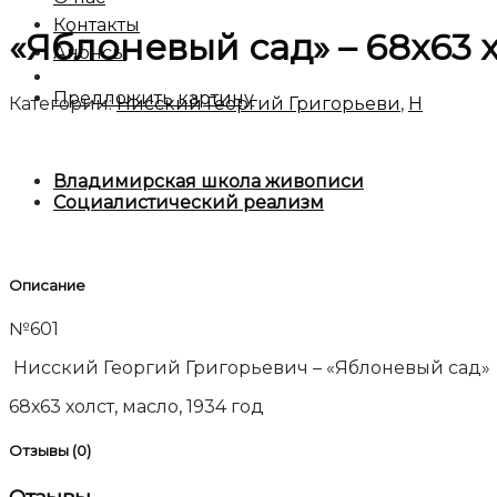
Контакты
«Яблоневый сад» – 68х63 
Анонсы
Предложить картину
Категории:
Нисский Георгий Григорьеви
,
Н
Владимирская школа живописи
Социалистический реализм
Описание
№601
Нисский Георгий Григорьевич – «Яблоневый сад»
68х63 холст, масло, 1934 год
Отзывы (0)