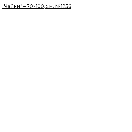
“Чайки” – 70×100, х.м. №1236