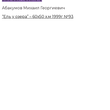
Абакумов Михаил Георгиевич
“Ель у озера” – 60х50 х.м 1999г №93