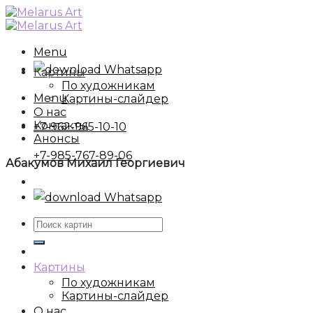
Skip
to
content
Menu
Whatsapp
Картины
По художникам
Menu
Картины-слайдер
О нас
Контакты
+7-962-965-10-10
Анонсы
+7-985-767-89-06
Абакумов Михаил Георгиевич
Whatsapp
Искать:
Картины
По художникам
Картины-слайдер
О нас