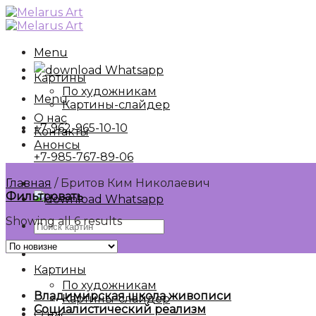
Skip
to
content
Menu
Whatsapp
Картины
По художникам
Menu
Картины-слайдер
О нас
+7-962-965-10-10
Контакты
Анонсы
+7-985-767-89-06
Главная
/
Бритов Ким Николаевич
Фильтровать
Whatsapp
Showing all 6 results
Искать:
Картины
По художникам
Владимирская школа живописи
Картины-слайдер
Социалистический реализм
О нас