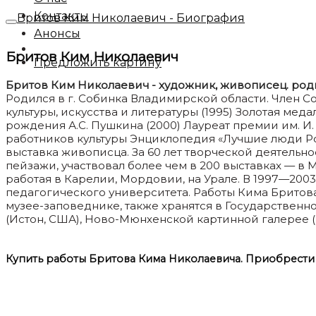
Контакты
Бритов Ким Николаевич - Биография
Анонсы
Бритов Ким Николаевич
Предложить картину
Бритов Ким Николаевич - художник, живописец. роди
Родился в г. Собинка Владимирской области. Член С
культуры, искусства и литературы (1995) Золотая ме
рождения А.С. Пушкина (2000) Лауреат премии им. И
работников культуры Энциклопедия «Лучшие люди Рос
выставка живописца. За 60 лет творческой деятельно
пейзажи, участвовал более чем в 200 выставках — в 
работая в Карелии, Мордовии, на Урале. В 1997—20
педагогического университета. Работы Кима Брито
музее-заповеднике, также хранятся в Государственн
(Истон, США), Ново-Мюнхенской картинной галерее (Г
Купить работы Бритова Кима Николаевича. Приобрести