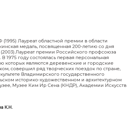
 (1995) Лауреат областной премии в области
шкинская медаль, посвященная 200-летию со дня
а (2003).Лауреат премии Российского профсоюза
В 1975 году состоялась первая персональная
стью которых являются деревенские и городские
ежом, совершил ряд творческих поездок по стране,
акультете Владимирского государственного
льском историко-художественном и архитектурном
узее, Музее Ким Ир Сена (КНДР), Академии Искусств
 К.Н.