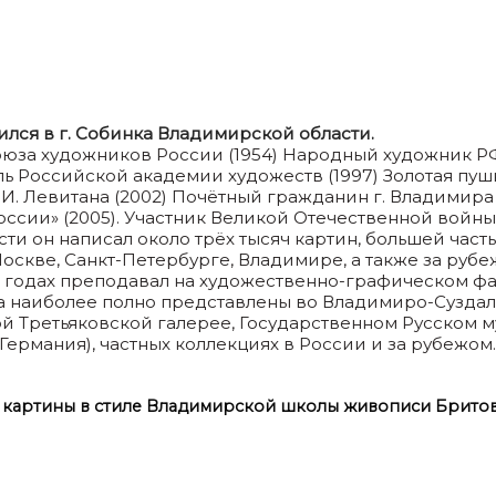
лся в г. Собинка Владимирской области.
оюза художников России (1954) Народный художник РФ
даль Российской академии художеств (1997) Золотая пу
. И. Левитана (2002) Почётный гражданин г. Владимир
сии» (2005). Участник Великой Отечественной войны. 
сти он написал около трёх тысяч картин, большей ча
Москве, Санкт-Петербурге, Владимире, а также за руб
03 годах преподавал на художественно-графическом ф
ва наиболее полно представлены во Владимиро-Сузда
ой Третьяковской галерее, Государственном Русском м
ермания), частных коллекциях в России и за рубежом.
 картины в стиле Владимирской школы живописи Бритова