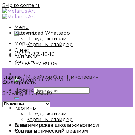
Skip to content
Menu
Картины
Whatsapp
По художникам
Menu
Картины-слайдер
О нас
+7-962-965-10-10
Контакты
Анонсы
+7-985-767-89-06
Главная
/
Михайлов Олег Николаевич
Whatsapp
Фильтровать
Искать:
Showing all 2 results
Картины
По художникам
Картины-слайдер
О нас
Владимирская школа живописи
Контакты
Социалистический реализм