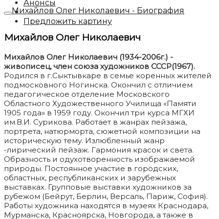
Анонсы
Михайлов Олег Николаевич - Биография
Предложить картину
Михайлов Олег Николаевич
Михайлов Олег Николаевич (1934-2006г.) -
живописец, член союза художников СССР(1967).
Родился в г.Сыктывкаре в семье коренных жителей
подмосковного Ногинска. Окончил с отличием
педагогическое отделение Московского
Областного Художественного Училища «Памяти
1905 года» в 1959 году. Окончил три курса МГХИ
им.В.И. Сурикова. Работает в жанрах пейзажа,
портрета, натюрморта, сюжетной композиции на
историческую тему. Излюбленный жанр
-лирический пейзаж. Гармония красок и света.
Образность и одухотворенность изображаемой
природы. Постоянное участие в городских,
областных, республиканских и зарубежных
выставках. Групповые выставки художников за
рубежом (Бейрут, Берлин, Версаль, Париж, София).
Работы художника находятся в музеях Краснодара,
Мурманска, Красноярска, Новгорода, а также в