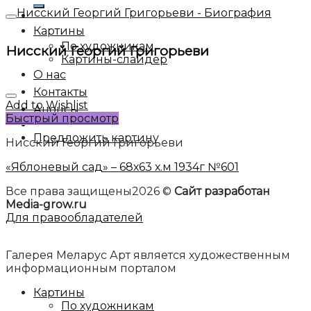
Нисский Георгий Григорьеви - Биография
Картины
По художникам
Нисский Георгий Григорьеви
Картины-слайдер
О нас
Контакты
Add to Wishlist
Анонсы
Быстрый просмотр
Предложить картину
Нисский Георгий Григорьеви
«Яблоневый сад» – 68х63 х.м 1934г №601
Все права защищены2026 ©
Сайт разработан
Media-grow.ru
Для правообладателей
Галерея Меларус Арт является художественным
информационным порталом
Картины
По художникам