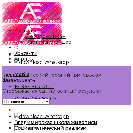
Skip
to
content
Картины
По художникам
Картины-слайдер
О нас
Контакты
Menu
Анонсы
Whatsapp
Menu
Главная
/
Нисский Георгий Григорьеви
Фильтровать
+7-962-965-10-10
Отображается единственный результат
+7-985-767-89-06
Whatsapp
Владимирская школа живописи
Искать:
Социалистический реализм