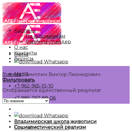
Skip
to
content
Картины
По художникам
Картины-слайдер
О нас
Контакты
Menu
Анонсы
Whatsapp
Menu
Главная
/
Темплин Виктор Леонидович
Фильтровать
+7-962-965-10-10
Отображается единственный результат
+7-985-767-89-06
Whatsapp
Владимирская школа живописи
Искать:
Социалистический реализм