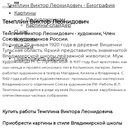
Темплин Виктор Леонидович - Биография
Картины
По художникам
Темплин Виктор Леонидович
Картины-слайдер
О нас
Темплин Виктор Леонидович - художник, Член
Союза художников России.
Контакты
Родился 20 января 1920 года в деревне Вишенки
Анонсы
Тульская область. Яркий представитель знаменитой
Владимирской школы пейзажной живописи. Муж
Предложить картину
художницы Н. С. Луговской.
В 1937 году был арестован, как
сын немца и провёл несколько лет в Колымских лагерях. Затем
работал художником в театрах Магадана, Кизела и Владимира. С
1962 года работал в Художественно- промышленных мастерских
Владимирского отделения Союза художников РФ. Работы В.Л.
Темплина находится в ряде музеев России, а также зарубежных и
отечественных частных собраниях.
Купить работы Темплина Виктора Леонидовича.
Приобрести картины в стиле Владимирской школы