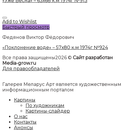
«Уже Весна» – 63х68 к.м 1974г №913
Add to Wishlist
Быстрый просмотр
Федянов Виктор Фёдорович
«Поклонение воде» – 57х80 к.м 1974г №924
Все права защищены2026 ©
Сайт разработан
Media-grow.ru
Для правообладателей
Галерея Меларус Арт является художественным
информационным порталом
Картины
По художникам
Картины-слайдер
О нас
Контакты
Анонсы