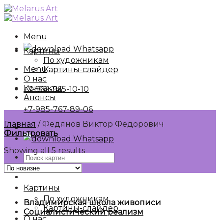
Skip
to
content
Menu
Whatsapp
Картины
По художникам
Menu
Картины-слайдер
О нас
Контакты
+7-962-965-10-10
Анонсы
+7-985-767-89-06
Главная
/
Федянов Виктор Фёдорович
Фильтровать
Whatsapp
Showing all 5 results
Искать:
Картины
По художникам
Владимирская школа живописи
Картины-слайдер
Социалистический реализм
О нас