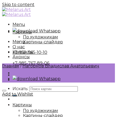
Skip to content
Menu
Whatsapp
Картины
По художникам
Menu
Картины-слайдер
О нас
Контакты
+7-962-965-10-10
Анонсы
+7-985-767-89-06
Главная
/
Нагорнов Владислав Анатольевич
Whatsapp
Искать:
Add to Wishlist
Картины
По художникам
Картины-слайдер