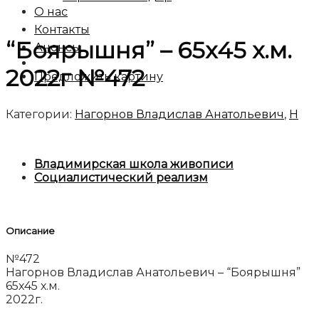
О нас
Контакты
“Боярышня” – 65х45 х.м.
Анонсы
2022г №472
Предложить картину
Категории:
Нагорнов Владислав Анатольевич
,
Н
Владимирская школа живописи
Социалистический реализм
Описание
№472
Нагорнов Владислав Анатольевич – “Боярышня”
65х45 х.м.
2022г.