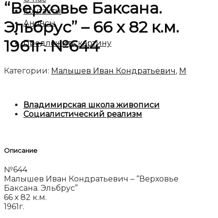
“Верховье Баксана.
Контакты
Эльбрус” – 66 х 82 к.м.
Анонсы
1961г. №644
Предложить картину
Категории:
Малышев Иван Кондратьевич
,
М
Владимирская школа живописи
Социалистический реализм
Описание
№644
Малышев Иван Кондратьевич – “Верховье
Баксана. Эльбрус”
66 х 82 к.м.
1961г.