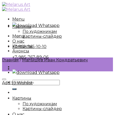
Skip
to
content
Menu
Whatsapp
Картины
По художникам
Menu
Картины-слайдер
О нас
Контакты
+7-962-965-10-10
Анонсы
+7-985-767-89-06
Главная
/
Малышев Иван Кондратьевич
Whatsapp
Искать:
Add to Wishlist
Картины
По художникам
Картины-слайдер
О нас