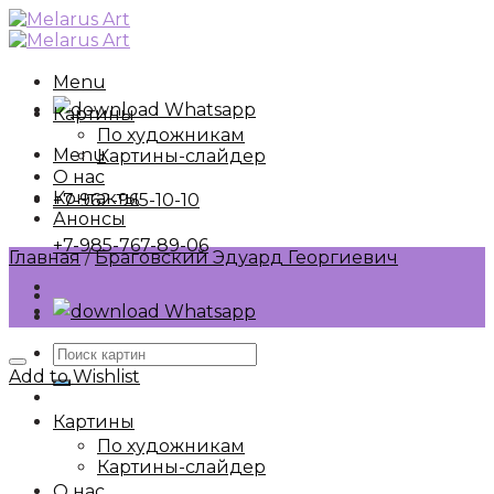
Skip
to
content
Menu
Whatsapp
Картины
По художникам
Menu
Картины-слайдер
О нас
Контакты
+7-962-965-10-10
Анонсы
+7-985-767-89-06
Главная
/
Браговский Эдуард Георгиевич
Whatsapp
Искать:
Add to Wishlist
Картины
По художникам
Картины-слайдер
О нас