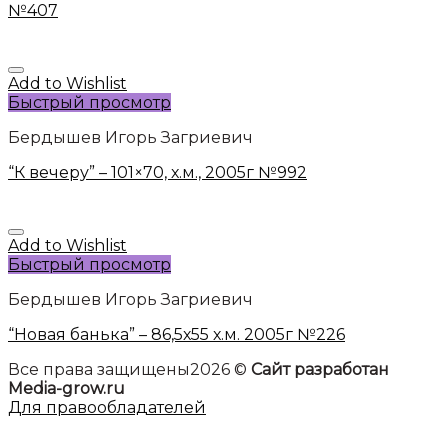
№407
Add to Wishlist
Быстрый просмотр
Бердышев Игорь Загриевич
“К вечеру” – 101×70, х.м., 2005г №992
Add to Wishlist
Быстрый просмотр
Бердышев Игорь Загриевич
“Новая банька” – 86,5х55 х.м. 2005г №226
Все права защищены2026 ©
Сайт разработан
Media-grow.ru
Для правообладателей