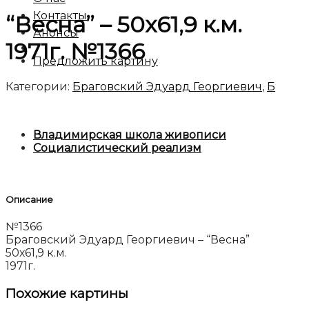
Контакты
“Весна” – 50х61,9 к.м.
Анонсы
1971г. №1366
Предложить картину
Категории:
Браговский Эдуард Георгиевич
,
Б
Владимирская школа живописи
Социалистический реализм
Описание
№1366
Браговский Эдуард Георгиевич – “Весна”
50х61,9 к.м.
1971г.
Похожие картины