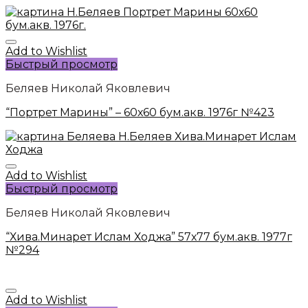
Add to Wishlist
Быстрый просмотр
Беляев Николай Яковлевич
“Портрет Марины” – 60х60 бум.акв. 1976г №423
Add to Wishlist
Быстрый просмотр
Беляев Николай Яковлевич
“Хива.Минарет Ислам Ходжа” 57х77 бум.акв. 1977г
№294
Add to Wishlist