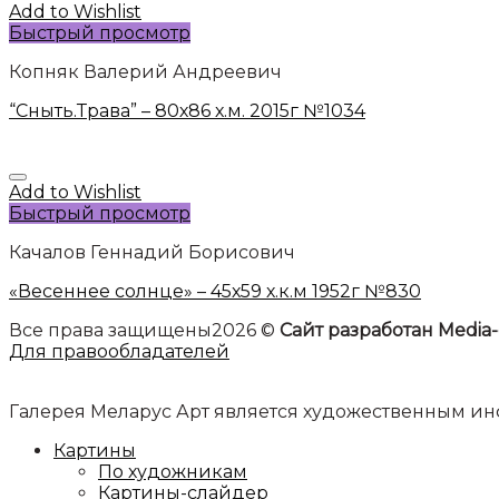
Add to Wishlist
Быстрый просмотр
Копняк Валерий Андреевич
“Сныть.Трава” – 80х86 х.м. 2015г №1034
Add to Wishlist
Быстрый просмотр
Качалов Геннадий Борисович
«Весеннее солнце» – 45х59 х.к.м 1952г №830
Все права защищены2026 ©
Сайт разработан Media-
Для правообладателей
Галерея Меларус Арт является художественным 
Картины
По художникам
Картины-слайдер