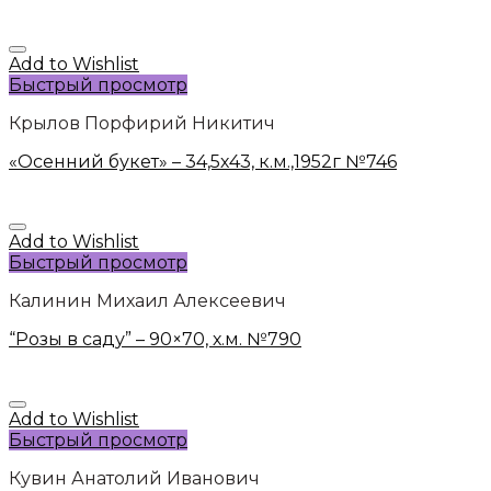
Add to Wishlist
Быстрый просмотр
Крылов Порфирий Никитич
«Осенний букет» – 34,5х43, к.м.,1952г №746
Add to Wishlist
Быстрый просмотр
Калинин Михаил Алексеевич
“Розы в саду” – 90×70, х.м. №790
Add to Wishlist
Быстрый просмотр
Кувин Анатолий Иванович