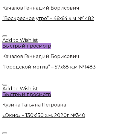
Качалов Геннадий Борисович
“Воскресное утро” – 46х64 к.м №1482
Add to Wishlist
Быстрый просмотр
Качалов Геннадий Борисович
“Городской мотив” – 57х68 к.м №1483
Add to Wishlist
Быстрый просмотр
Кузина Татьяна Петровна
«Окно» – 130х150 х.м. 2020г №340