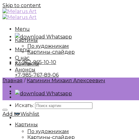
Skip to content
Menu
Whatsapp
Картины
По художникам
Menu
Картины-слайдер
О нас
+7-962-965-10-10
Контакты
Анонсы
+7-985-767-89-06
Главная
/
Калинин Михаил Алексеевич
Whatsapp
Искать:
Add to Wishlist
Картины
По художникам
Картины-слайдер