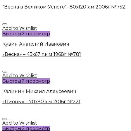
“Весна в Великом Устюге”- 80х120 х.м 2006г №752
Add to Wishlist
Быстрый просмотр
Кувин Анатолий Иванович
«Весна» – 43х67 г.к.м 1968г №781
Add to Wishlist
Быстрый просмотр
Калинин Михаил Алексеевич
«Пионы» – 70х80 х.м 2016г №221
Add to Wishlist
Быстрый просмотр