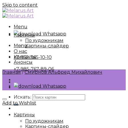
Skip to content
Menu
Whatsapp
Картины
По художникам
Menu
Картины-слайдер
О нас
Контакты
+7-962-965-10-10
Анонсы
+7-985-767-89-06
Главная
/
Смирнов Альфред Михайлович
Whatsapp
Искать:
Add to Wishlist
Картины
По художникам
Картины-слайдер