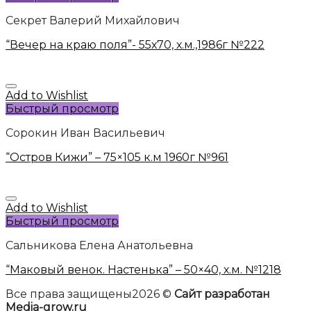
Секрет Валерий Михайлович
“Вечер на краю поля”- 55х70, х.м.,1986г №222
Add to Wishlist
Быстрый просмотр
Сорокин Иван Васильевич
“Остров Кижи” – 75×105 к.м 1960г №961
Add to Wishlist
Быстрый просмотр
Сальникова Елена Анатольевна
“Маковый венок. Настенька” – 50×40, х.м. №1218
Все права защищены2026 ©
Сайт разработан
Media-grow.ru