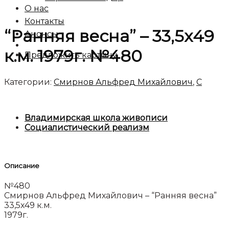
О нас
Контакты
“Ранняя весна” – 33,5х49
Анонсы
к.м. 1979г. №480
Предложить картину
Категории:
Смирнов Альфред Михайлович
,
C
Владимирская школа живописи
Социалистический реализм
Описание
№480
Смирнов Альфред Михайлович – “Ранняя весна”
33,5х49 к.м.
1979г.