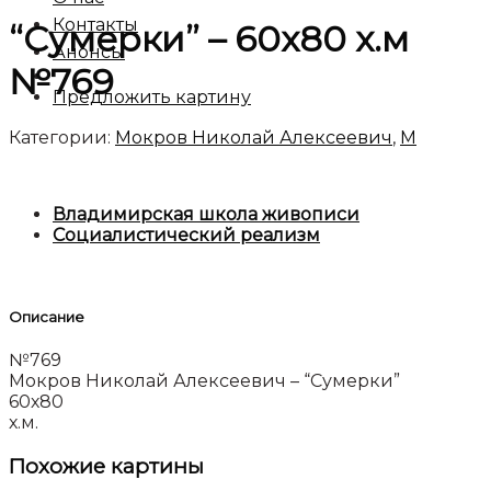
Контакты
“Сумерки” – 60х80 х.м
Анонсы
№769
Предложить картину
Категории:
Мокров Николай Алексеевич
,
М
Владимирская школа живописи
Социалистический реализм
Описание
№769
Мокров Николай Алексеевич – “Сумерки”
60х80
х.м.
Похожие картины