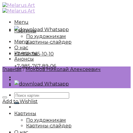
Skip
to
content
Menu
Whatsapp
Картины
По художникам
Menu
Картины-слайдер
О нас
Контакты
+7-962-965-10-10
Анонсы
+7-985-767-89-06
Главная
/
Мокров Николай Алексеевич
Whatsapp
Искать:
Add to Wishlist
Картины
По художникам
Картины-слайдер
О нас