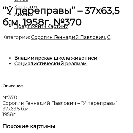
Контакты
“У переправы” – 37х63,5
Анонсы
б.м. 1958г. №370
Предложить картину
Категории:
Сорогин Геннадий Павлович
,
C
Владимирская школа живописи
Социалистический реализм
Описание
№370
Сорогин Геннадий Павлович – “У переправы”
37х63,5 б.м.
1958г.
Похожие картины