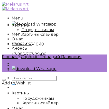
Skip
to
content
Menu
Whatsapp
Картины
По художникам
Menu
Картины-слайдер
О нас
Контакты
+7-962-965-10-10
Анонсы
+7-985-767-89-06
Главная
/
Сорогин Геннадий Павлович
Whatsapp
Искать:
Add to Wishlist
Картины
По художникам
Картины-слайдер
О нас