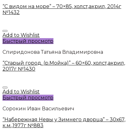
“С видом на море” – 70×85, холст,акрил, 2014г
№1432
Add to Wishlist
Быстрый просмотр
Спиридонова Татьяна Владимировна
“Старый город. (р.Мойка)” – 60×60, холст,акрил,
2017г №1430
Add to Wishlist
Быстрый просмотр
Сорокин Иван Васильевич
“Набережная Невы у Зимнего дворца” – 30х67,
к.м.,1977г №883