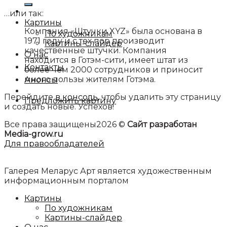
…или так:
Картины
Компания «Штучки XYZ» была основана в
По художникам
1971 году и с тех пор производит
Картины-слайдер
качественные штучки. Компания
О нас
находится в Готэм-сити, имеет штат из
Контакты
более чем 2000 сотрудников и приносит
много пользы жителям Готэма.
Анонсы
Перейдите
в консоль
, чтобы удалить эту страницу
Предложить картину
и создать новые. Успехов!
Все права защищены2026 ©
Сайт разработан
Media-grow.ru
Для правообладателей
Галерея Меларус Арт является художественным
информационным порталом
Картины
По художникам
Картины-слайдер