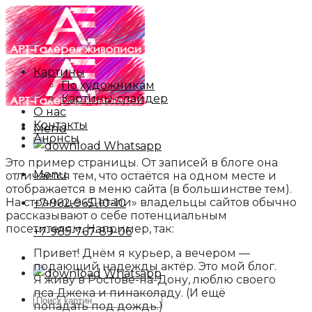
Skip
to
content
Картины
По художникам
Картины-слайдер
О нас
Контакты
Menu
Анонсы
Whatsapp
Это пример страницы. От записей в блоге она
Menu
отличается тем, что остаётся на одном месте и
отображается в меню сайта (в большинстве тем).
На странице «Детали» владельцы сайтов обычно
+7-962-965-10-10
рассказывают о себе потенциальным
посетителям. Например, так:
+7-985-767-89-06
Привет! Днём я курьер, а вечером —
подающий надежды актёр. Это мой блог.
Whatsapp
Я живу в Ростове-на-Дону, люблю своего
пса Джека и пинаколаду. (И ещё
Искать:
попадать под дождь.)