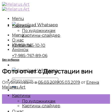
Skip
to
content
Menu
Whatsapp
Картины
По художникам
Menu
Картины-слайдер
О нас
Контакты
+7-962-965-10-10
Анонсы
+7-985-767-89-06
Без рубрики
Фото отчет с Дегустации вин
Whatsapp
Искать:
Опубликовано в
05.03.2019
05.03.2019
от
Елена
Melarus Art
Картины
05
По художникам
Мар
Картины-слайдер
О нас