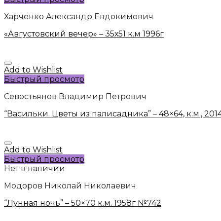
Харченко Александр Евдокимович
«Августовский вечер» – 35х51 к.м 1996г
Add to Wishlist
Быстрый просмотр
Севостьянов Владимир Петрович
“Васильки. Цветы из палисадника” – 48×64, к.м., 201
Add to Wishlist
Быстрый просмотр
Нет в наличии
Модоров Николай Николаевич
“Лунная ночь” – 50×70 к.м. 1958г №742