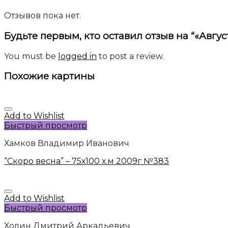
Отзывов пока нет.
Будьте первым, кто оставил отзыв на “«Август
You must be
logged in
to post a review.
Похожие картины
Add to Wishlist
Быстрый просмотр
Хамков Владимир Иванович
“Скоро весна” – 75х100 х.м 2009г №383
Add to Wishlist
Быстрый просмотр
Холин Дмитрий Аркадьевич