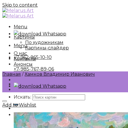
Skip to content
Menu
Whatsapp
Картины
По художникам
Menu
Картины-слайдер
О нас
+7-962-965-10-10
Контакты
Анонсы
+7-985-767-89-06
Главная
/
Хамков Владимир Иванович
Whatsapp
Искать:
Add to Wishlist
Картины
По художникам
Картины-слайдер