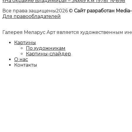
«На окраине Владимира» – 34х49 к.м 1978г №898
Все права защищены2026 ©
Сайт разработан Media-
Для правообладателей
Галерея Меларус Арт является художественным 
Картины
По художникам
Картины-слайдер
О нас
Контакты
Анонсы
Предложить картину
Whatsapp
+7-962-965-10-10
+7-985-767-89-06
Авторизация
Имя пользователя или email
*