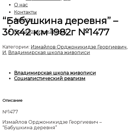
О нас
Контакты
“Бабушкина деревня” –
Анонсы
30х42 к.м 1982г №1477
Предложить картину
Категории:
Измайлов Орджоникидзе Георгиевич
,
И
,
Владимирская школа живописи
Владимирская школа живописи
Социалистический реализм
Описание
№1477
Измайлов Орджоникидзе Георгиевич –
“Бабушкина деревня”