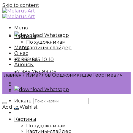
Skip to content
Menu
Whatsapp
Картины
По художникам
Menu
Картины-слайдер
О нас
Контакты
+7-962-965-10-10
Анонсы
+7-985-767-89-06
Главная
/
Измайлов Орджоникидзе Георгиевич
Whatsapp
Искать:
Add to Wishlist
Картины
По художникам
Картины-слайдер