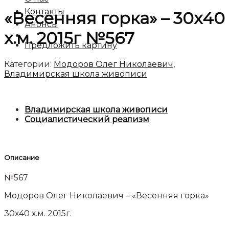
Контакты
«Весенняя горка» – 30х40
Анонсы
х.м. 2015г №567
Предложить картину
Категории:
Модоров Олег Николаевич
,
Владимирская школа живописи
Владимирская школа живописи
Социалистический реализм
Описание
№567
Модоров Олег Николаевич – «Весенняя горка»
30х40 х.м. 2015г.