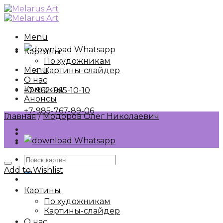
Skip
to
content
Menu
Whatsapp
Картины
По художникам
Menu
Картины-слайдер
О нас
Контакты
+7-962-965-10-10
Анонсы
+7-985-767-89-06
Главная
/
Модоров Олег Николаевич
Whatsapp
Искать:
Add to Wishlist
Картины
По художникам
Картины-слайдер
О нас