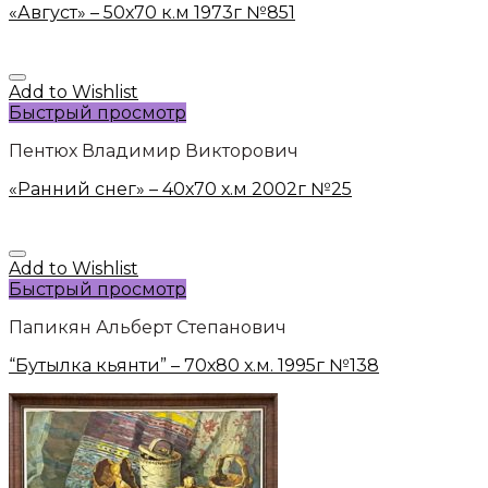
«Август» – 50х70 к.м 1973г №851
Add to Wishlist
Быстрый просмотр
Пентюх Владимир Викторович
«Ранний снег» – 40х70 х.м 2002г №25
Add to Wishlist
Быстрый просмотр
Папикян Альберт Степанович
“Бутылка кьянти” – 70х80 х.м. 1995г №138