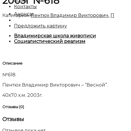
2003г №618
Контакты
Анонсы
Категории:
Пентюх Владимир Викторович
,
П
Предложить картину
Владимирская школа живописи
Социалистический реализм
Описание
№618.
Пентюх Владимир Викторович – “Весной”.
40х70 х.м. 2003г.
Отзывы (0)
Отзывы
Отзывов пока нет.