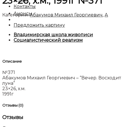
23×26, х.м., 1991г №371
Контакты
Анонсы
Категории:
Абакумов Михаил Георгиевич
,
А
Предложить картину
Владимирская школа живописи
Социалистический реализм
Описание
№371
Абакумов Михаил Георгиевич – “Вечер. Восходит
луна”
23×26, х.м.
1991г
Отзывы (0)
Отзывы