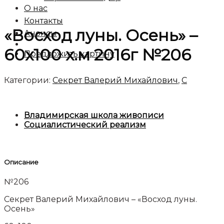
О нас
Контакты
«Восход луны. Осень» –
Анонсы
60х100 х.м 2016г №206
Предложить картину
Категории:
Секрет Валерий Михайлович
,
C
Владимирская школа живописи
Социалистический реализм
Описание
№206
Секрет Валерий Михайлович – «Восход луны.
Осень»