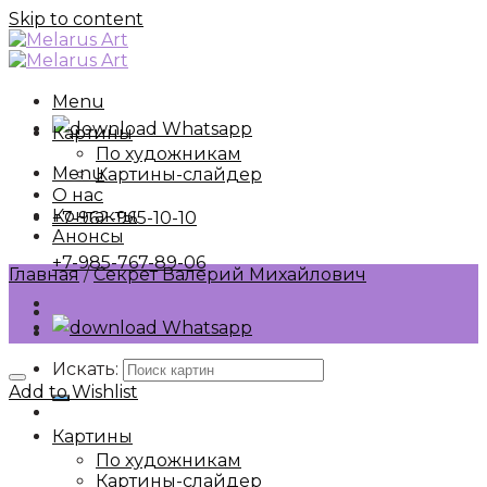
Skip to content
Menu
Whatsapp
Картины
По художникам
Menu
Картины-слайдер
О нас
Контакты
+7-962-965-10-10
Анонсы
+7-985-767-89-06
Главная
/
Секрет Валерий Михайлович
Whatsapp
Искать:
Add to Wishlist
Картины
По художникам
Картины-слайдер