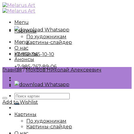
Skip
to
content
Menu
Whatsapp
Картины
По художникам
Menu
Картины-слайдер
О нас
Контакты
+7-962-965-10-10
Анонсы
+7-985-767-89-06
Главная
/
Мокров Николай Алексеевич
Whatsapp
Искать:
Add to Wishlist
Картины
По художникам
Картины-слайдер
О нас