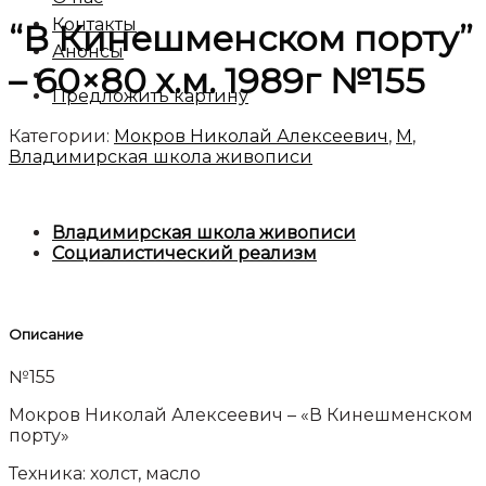
Контакты
“В Кинешменском порту”
Анонсы
– 60×80 х.м. 1989г №155
Предложить картину
Категории:
Мокров Николай Алексеевич
,
М
,
Владимирская школа живописи
Владимирская школа живописи
Социалистический реализм
Описание
№155
Мокров Николай Алексеевич – «В Кинешменском
порту»
Техника: холст, масло