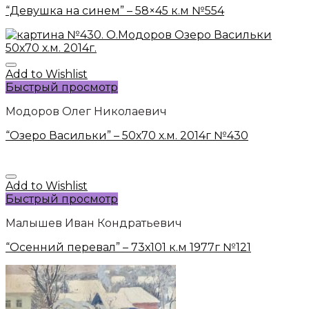
“Девушка на синем” – 58×45 к.м №554
Add to Wishlist
Быстрый просмотр
Модоров Олег Николаевич
“Озеро Васильки” – 50х70 х.м. 2014г №430
Add to Wishlist
Быстрый просмотр
Малышев Иван Кондратьевич
“Осенний перевал” – 73х101 к.м 1977г №121