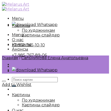
Skip
to
content
Menu
Whatsapp
Картины
По художникам
Menu
Картины-слайдер
О нас
Контакты
+7-962-965-10-10
Анонсы
+7-985-767-89-06
Главная
/
Сальникова Елена Анатольевна
Whatsapp
Искать:
Add to Wishlist
Картины
По художникам
Картины-слайдер
О нас