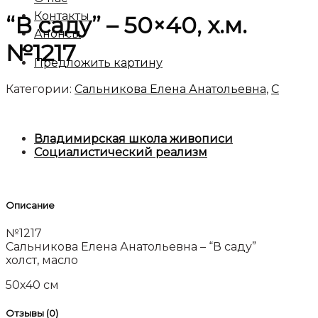
Контакты
“В саду” – 50×40, х.м.
Анонсы
№1217
Предложить картину
Категории:
Сальникова Елена Анатольевна
,
C
Владимирская школа живописи
Социалистический реализм
Описание
№1217
Сальникова Елена Анатольевна – “В саду”
холст, масло
50х40 см
Отзывы (0)