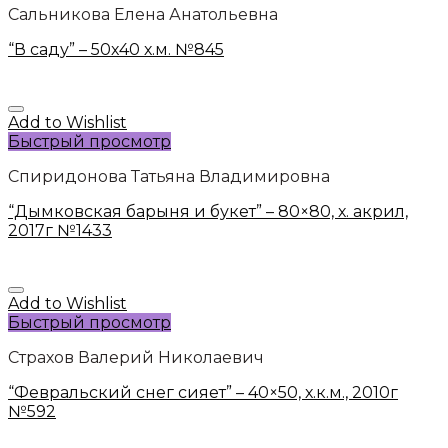
Сальникова Елена Анатольевна
“В саду” – 50х40 х.м. №845
Add to Wishlist
Быстрый просмотр
Спиридонова Татьяна Владимировна
“Дымковская барыня и букет” – 80×80, х. акрил,
2017г №1433
Add to Wishlist
Быстрый просмотр
Страхов Валерий Николаевич
“Февральский снег сияет” – 40×50, х.к.м., 2010г
№592