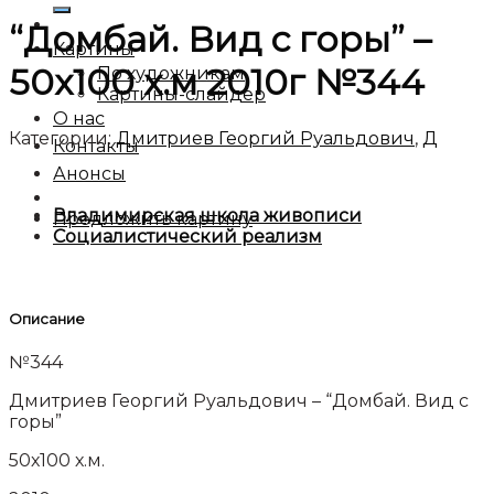
“Домбай. Вид с горы” –
Картины
50х100 х.м 2010г №344
По художникам
Картины-слайдер
О нас
Категории:
Дмитриев Георгий Руальдович
,
Д
Контакты
Анонсы
Владимирская школа живописи
Предложить картину
Социалистический реализм
Описание
№344
Дмитриев Георгий Руальдович – “Домбай. Вид с
горы”
50х100 х.м.